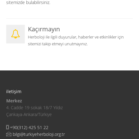
sitemizde bulabilirsiniz.
Kaçırmayın
Herboloji ile ilgili duyurular, haberler ve etkinlikler için
sitemizi takip etmeyi unutmayınız.
iletişim
Merkez
4. Cadde 19 sokak 18/7 Yıldız
Çankaya-Ankara/Türkiye
+90(312) 425 51 22
bilgi@turkiyeherboloji.org.tr