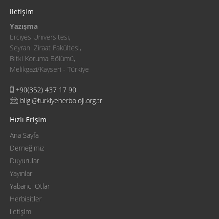
iletişim
Yazışma
Erciyes Üniversitesi,
Seyrani Ziraat Fakültesi,
Bitki Koruma Bölümü,
Melikgazi/Kayseri - Türkiye
+90(352) 437 17 90
bilgi@turkiyeherboloji.org.tr
Hızlı Erişim
Ana Sayfa
Derneğimiz
Duyurular
Yayınlar
Yabancı Otlar
Herbisitler
iletişim