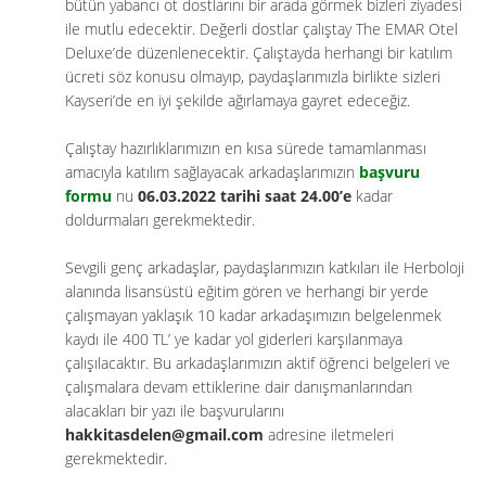
bütün yabancı ot dostlarını bir arada görmek bizleri ziyadesi
ile mutlu edecektir. Değerli dostlar çalıştay The EMAR Otel
Deluxe’de düzenlenecektir. Çalıştayda herhangi bir katılım
ücreti söz konusu olmayıp, paydaşlarımızla birlikte sizleri
Kayseri’de en iyi şekilde ağırlamaya gayret edeceğiz.
Çalıştay hazırlıklarımızın en kısa sürede tamamlanması
amacıyla katılım sağlayacak arkadaşlarımızın
başvuru
formu
nu
06.03.2022 tarihi saat 24.00’e
kadar
doldurmaları gerekmektedir.
Sevgili genç arkadaşlar, paydaşlarımızın katkıları ile Herboloji
alanında lisansüstü eğitim gören ve herhangi bir yerde
çalışmayan yaklaşık 10 kadar arkadaşımızın belgelenmek
kaydı ile 400 TL’ ye kadar yol giderleri karşılanmaya
çalışılacaktır. Bu arkadaşlarımızın aktif öğrenci belgeleri ve
çalışmalara devam ettiklerine dair danışmanlarından
alacakları bir yazı ile başvurularını
hakkitasdelen@gmail.com
adresine iletmeleri
gerekmektedir.