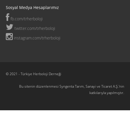
Sosyal Medya Hesaplarımız
fb.com/trherboloji
twitter.com/trherboloji
instagram.com/trherboloji
© 2021 - Türkiye Herboloji Derneği
Bu sitenin düzenlenmesi Syngenta Tarım, Sanayi ve Ticaret A.Ş.'nin
katkılarıyla yapılmıştır.