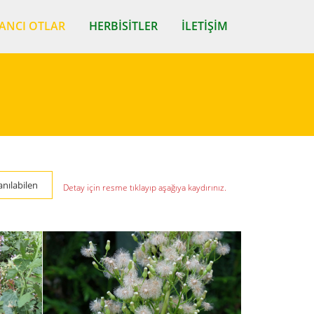
ANCI OTLAR
HERBISITLER
İLETIŞIM
anılabilen
Detay için resme tıklayıp aşağıya kaydırınız.