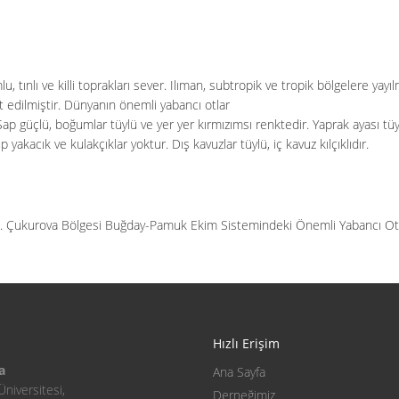
u, tınlı ve killi toprakları sever. Ilıman, subtropik ve tropik bölgelere yay
 edilmiştir. Dünyanın önemli yabancı otlar
 Sap güçlü, boğumlar tüylü ve yer yer kırmızımsı renktedir. Yaprak ayası tüy
 yakacık ve kulakçıklar yoktur. Dış kavuzlar tüylü, iç kavuz kılçıklıdır.
 Çukurova Bölgesi Buğday-Pamuk Ekim Sistemindeki Önemli Yabancı Otları
Hızlı Erişim
a
Ana Sayfa
Üniversitesi,
Derneğimiz