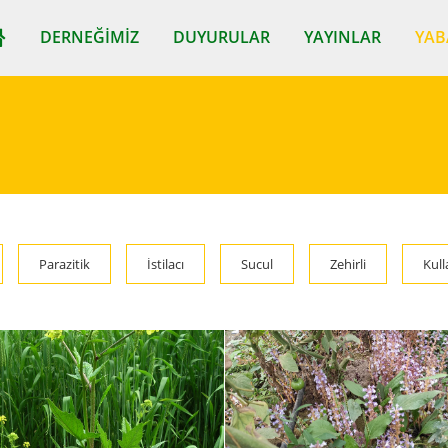
DERNEĞIMIZ
DUYURULAR
YAYINLAR
YAB
Parazitik
İstilacı
Sucul
Zehirli
Kull