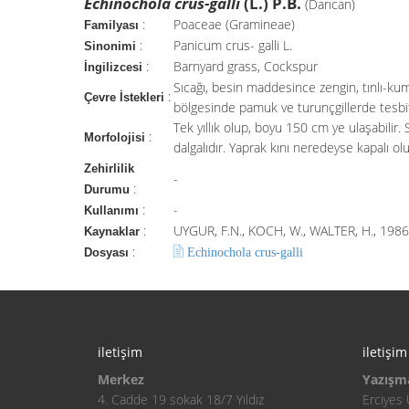
Echinochola crus-galli
(L.) P.B.
(Darıcan)
:
Poaceae (Gramineae)
Familyası
:
Panicum crus- galli L.
Sinonimi
:
Barnyard grass, Cockspur
İngilizcesi
Sıcağı, besin maddesince zengin, tınlı-kuml
:
Çevre İstekleri
bölgesinde pamuk ve turunçgillerde tesbit
Tek yıllık olup, boyu 150 cm ye ulaşabilir.
:
Morfolojisi
dalgalıdır. Yaprak kını neredeyse kapalı olup
Zehirlilik
-
:
Durumu
:
-
Kullanımı
:
UYGUR, F.N., KOCH, W., WALTER, H., 1986.
Kaynaklar
:
Echinochola crus-galli
Dosyası
iletişim
iletişim
Merkez
Yazışm
4. Cadde 19 sokak 18/7 Yıldız
Erciyes 