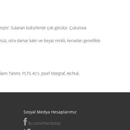
ılmıştır. Sulanan kültürlerde çok görülür. Çukurova
süz, orta damar kalın ve beyaz renkli, kenarları genellikle
n Tanımı. PLTS 4(1). Josef Margraf, Aichtal.
Sosyal Medya Hesaplarımız
fb.com/trherboloji