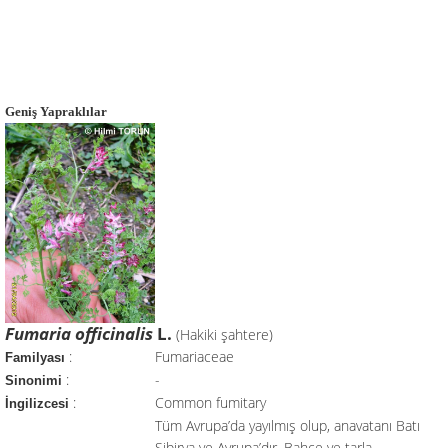
Geniş Yapraklılar
Fumaria officinalis
L.
(Hakiki şahtere)
:
Fumariaceae
Familyası
:
-
Sinonimi
:
Common fumitary
İngilizcesi
Tüm Avrupa’da yayılmış olup, anavatanı Batı
Sibirya ve Avrupa’dır. Bahçe ve tarla