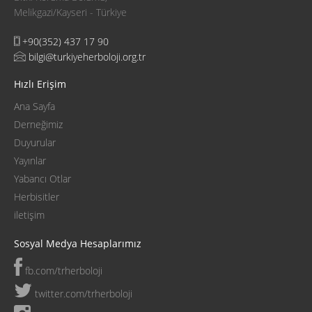
Melikgazi/Kayseri - Türkiye
+90(352) 437 17 90
bilgi@turkiyeherboloji.org.tr
Hızlı Erişim
Ana Sayfa
Derneğimiz
Duyurular
Yayınlar
Yabancı Otlar
Herbisitler
iletişim
Sosyal Medya Hesaplarımız
fb.com/trherboloji
twitter.com/trherboloji