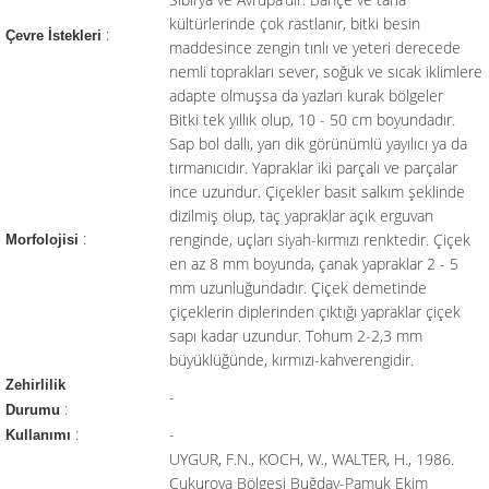
kültürlerinde çok rastlanır, bitki besin
:
Çevre İstekleri
maddesince zengin tınlı ve yeteri derecede
nemli toprakları sever, soğuk ve sıcak iklimlere
adapte olmuşsa da yazları kurak bölgeler
Bitki tek yıllık olup, 10 - 50 cm boyundadır.
Sap bol dallı, yarı dik görünümlü yayılıcı ya da
tırmanıcıdır. Yapraklar iki parçalı ve parçalar
ince uzundur. Çiçekler basit salkım şeklinde
dizilmiş olup, taç yapraklar açık erguvan
:
renginde, uçları siyah-kırmızı renktedir. Çiçek
Morfolojisi
en az 8 mm boyunda, çanak yapraklar 2 - 5
mm uzunluğundadır. Çiçek demetinde
çiçeklerin diplerinden çıktığı yapraklar çiçek
sapı kadar uzundur. Tohum 2-2,3 mm
büyüklüğünde, kırmızı-kahverengidir.
Zehirlilik
-
:
Durumu
:
-
Kullanımı
UYGUR, F.N., KOCH, W., WALTER, H., 1986.
Çukurova Bölgesi Buğday-Pamuk Ekim