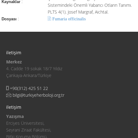
:
Kaynaklar
Sistemindeki Önemli Yabancı Otların Tanımı.
PLTS 4(1). Josef Margraf, Aichtal.
:
Fumaria officinalis
Dosyası
iletişim
Merkez
4. Cadde 19 sokak 18/7 Yıldız
Çankaya-Ankara/Türkiye
+90(312) 425 51 22
bilgi@turkiyeherboloji.org.tr
iletişim
Yazışma
Erciyes Üniversitesi,
Seyrani Ziraat Fakültesi,
Bitki Koruma Bölümü,