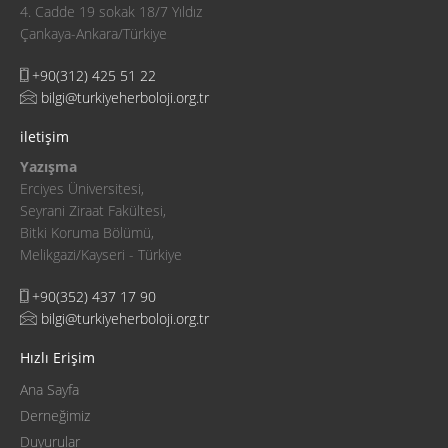
4. Cadde 19 sokak 18/7 Yıldız
Çankaya-Ankara/Türkiye
+90(312) 425 51 22
bilgi@turkiyeherboloji.org.tr
iletişim
Yazışma
Erciyes Üniversitesi,
Seyrani Ziraat Fakültesi,
Bitki Koruma Bölümü,
Melikgazi/Kayseri - Türkiye
+90(352) 437 17 90
bilgi@turkiyeherboloji.org.tr
Hızlı Erişim
Ana Sayfa
Derneğimiz
Duyurular