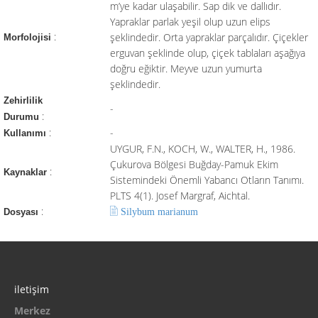
m’ye kadar ulaşabilir. Sap dik ve dallıdır.
Yapraklar parlak yeşil olup uzun elips
:
şeklindedir. Orta yapraklar parçalıdır. Çiçekler
Morfolojisi
erguvan şeklinde olup, çiçek tablaları aşağıya
doğru eğiktir. Meyve uzun yumurta
şeklindedir.
Zehirlilik
-
:
Durumu
:
-
Kullanımı
UYGUR, F.N., KOCH, W., WALTER, H., 1986.
Çukurova Bölgesi Buğday-Pamuk Ekim
:
Kaynaklar
Sistemindeki Önemli Yabancı Otların Tanımı.
PLTS 4(1). Josef Margraf, Aichtal.
:
Silybum marianum
Dosyası
iletişim
Merkez