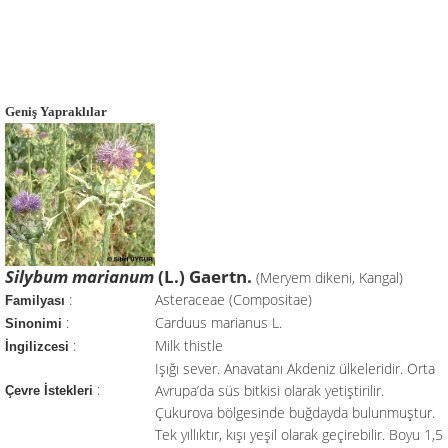
Geniş Yapraklılar
Silybum marianum
(L.) Gaertn.
(Meryem dikeni, Kangal)
:
Asteraceae (Compositae)
Familyası
:
Carduus marianus L.
Sinonimi
:
Milk thistle
İngilizcesi
Işığı sever. Anavatanı Akdeniz ülkeleridir. Orta
:
Avrupa’da süs bitkisi olarak yetiştirilir.
Çevre İstekleri
Çukurova bölgesinde buğdayda bulunmuştur.
Tek yıllıktır, kışı yeşil olarak geçirebilir. Boyu 1,5