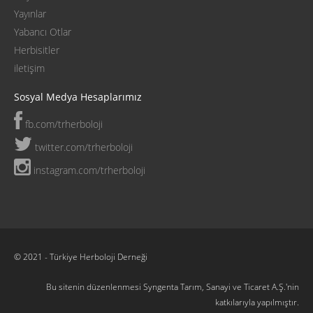
Yayınlar
Yabancı Otlar
Herbisitler
iletişim
Sosyal Medya Hesaplarımız
fb.com/trherboloji
twitter.com/trherboloji
instagram.com/trherboloji
© 2021 - Türkiye Herboloji Derneği
Bu sitenin düzenlenmesi Syngenta Tarım, Sanayi ve Ticaret A.Ş.'nin
katkılarıyla yapılmıştır.