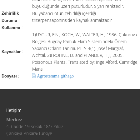
büyüklüğünde üzeri pütürlüdür. Siyah renktedir.
Bu yabancı otun zehirliliği içerdiği
Zehirlilik
:
triterpensaponins’den kaynaklanmaktadır
Durumu
:
-
Kullanımı
1)UYGUR, F.N., KOCH, W., WALTER, H., 1986. Çukurova
Bölgesi Buğday-Pamuk Ekim Sistemindeki Önemli
Yabancı Otların Tanımı. PLTS 4(1). Josef Margraf,
:
Kaynaklar
Aichtal. 2)FROHNE, D. and PFANDER, H.J., 2005.
Poisonous Plants. Translated by: Inge Alford, Camridge,
Mans
:
Agrostemma githago
Dosyası
iletişim
Merkez
4. Cadde 19 sokak 18/7 Yıldız
Çankaya-Ankara/Türkiye