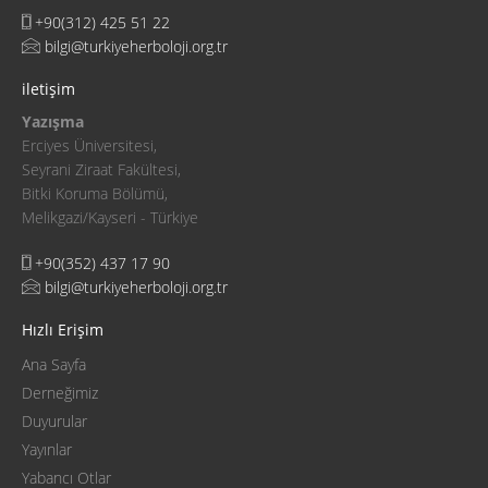
+90(312) 425 51 22
bilgi@turkiyeherboloji.org.tr
iletişim
Yazışma
Erciyes Üniversitesi,
Seyrani Ziraat Fakültesi,
Bitki Koruma Bölümü,
Melikgazi/Kayseri - Türkiye
+90(352) 437 17 90
bilgi@turkiyeherboloji.org.tr
Hızlı Erişim
Ana Sayfa
Derneğimiz
Duyurular
Yayınlar
Yabancı Otlar