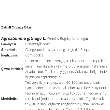
Zehirli Yabancı Otlar
-
Agrostemma githago
L.
(Yemlik, Buğday karamuğu)
:
Caryophyllaceae
Familyası
:
G.segetum Link, Lychnis githago (L.) Scop.
Sinonimi
:
Corn cockle
İngilizcesi
Besin maddesince zengin, asitik ve nötr tınlı toprakları
sever. Tüm dünyaya yayılmış olup, anavatanı tahminen
:
Çevre İstekleri
Anadolu’dur. Tahıllarda yaygındır, Çukurova bölgesinde
buğdayda saptanmıştır.
Tek veya iki yıllık olup, bitki 60-100 cm boyundadır.
Sapın sadece üst kısmı dallı olup uzun beyaz tüylüdür.
Yapraklar uzun, ucu sivri olup tüylüdürler. Yaprak 2-10
:
mm kalınlığında, orta damarı kuvvetlidir. Çiçekler tek
Morfolojisi
tek, uzun saplı erguvan rengindedir. Çanak yapraklar
uzun ince ve uçları sivridir. Tohum 2,5-3,5 mm